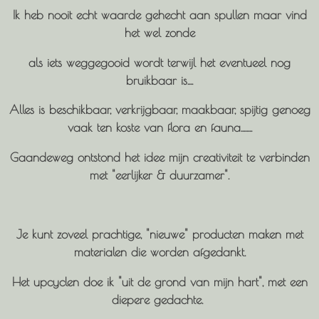
Ik heb nooit echt waarde gehecht aan spullen
maar vind
het
w
el zonde
als iets weggegooid wordt terwijl het eventueel nog
bruikbaar is....
Alles is beschikbaar, verkrijgbaar, maakbaar,
s
pijtig genoeg
vaak ten koste
v
an flora en fauna........
Gaandeweg ontstond het idee mijn creativiteit te verbinden
met "eerlijker & duurzamer".
Je kunt zoveel prachtige, "nieuwe" producten maken met
materialen die worden afgedankt.
Het upcyclen doe ik "uit de grond van mijn hart", met een
diepere gedachte.