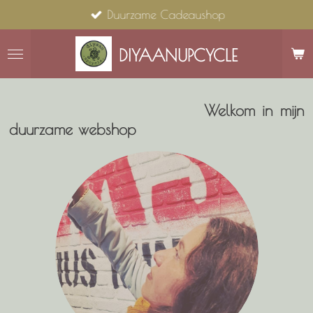
Duurzame Cadeaushop
Ga
direct
naar
DIYAANUPCYCLE
de
hoofdinhoud
Welkom in mijn
duurzame webshop