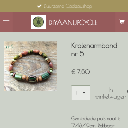
Duurzame Cadeaushop
Ga
direct
naar
DIYAANUPCYCLE
de
hoofdinhoud
Kralenarmband
nr. 5
€ 7,50
In
winkelwagen
Gemiddelde polsmaat is
17/18/19cm. Rekbaar