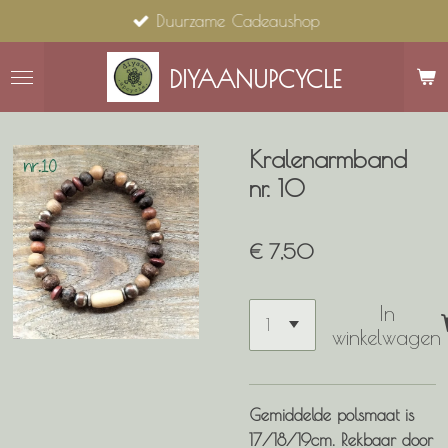
Duurzame Cadeaushop
Ga
direct
naar
DIYAANUPCYCLE
de
hoofdinhoud
Kralenarmband
nr. 10
€ 7,50
In
winkelwagen
Gemiddelde polsmaat is
17/18/19cm. Rekbaar door