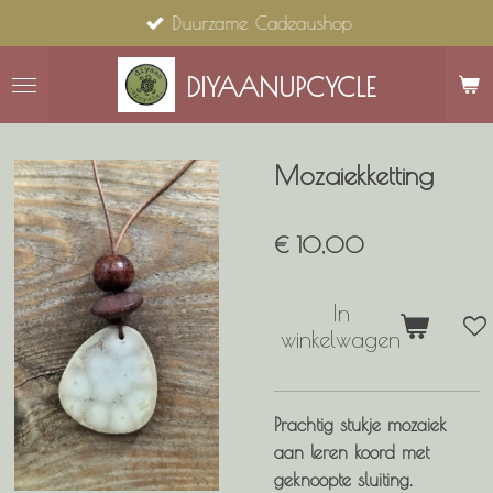
Duurzame Cadeaushop
Ga
direct
naar
DIYAANUPCYCLE
de
hoofdinhoud
Mozaiekketting
€ 10,00
In
winkelwagen
Prachtig stukje mozaiek
aan leren koord met
geknoopte sluiting.