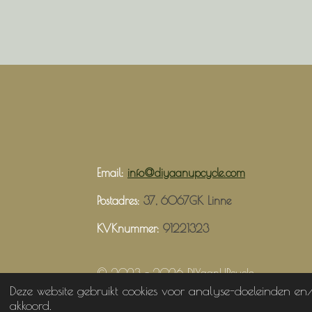
Email:
info@diyaanupcycle.com
Postadres:
37, 6067GK Linne
KVKnummer:
91221323
© 2023 - 2026 DIYaanUPcycle
Deze website gebruikt cookies voor analyse-doeleinden en/
akkoord.