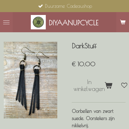
Duurzame Cadeaushop
Ga
direct
naar
DIYAANUPCYCLE
de
hoofdinhoud
DarkStuff
€ 10,00
In
winkelwagen
Oorbellen van zwart
suede. Oorstekers zijn
nikkelvrij.