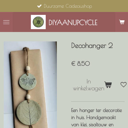
Duurzame Cadeaushop
Ga
direct
naar
DIYAANUPCYCLE
de
hoofdinhoud
Decohanger 2
€ 8,50
In
winkelwagen
Een hanger ter decoratie
in huis. Handgemaakt
van klei, sisaltouw en