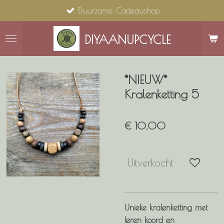
Duurzame Cadeaushop
Ga
direct
naar
DIYAANUPCYCLE
de
hoofdinhoud
*NIEUW*
Kralenketting 5
€ 10,00
Uitverkocht
Unieke kralenketting met
leren koord en