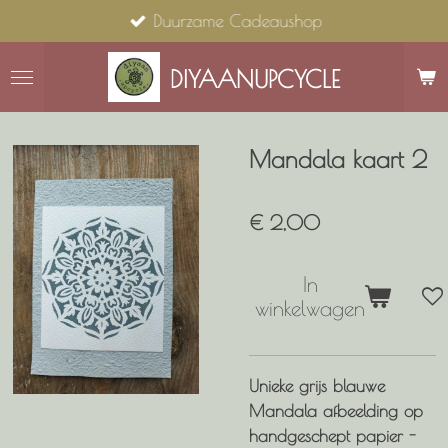
Duurzame Cadeaushop
Ga
direct
naar
DIYAANUPCYCLE
de
hoofdinhoud
Mandala kaart 2
€ 2,00
In
winkelwagen
Unieke grijs blauwe
Mandala afbeelding op
handgeschept papier -