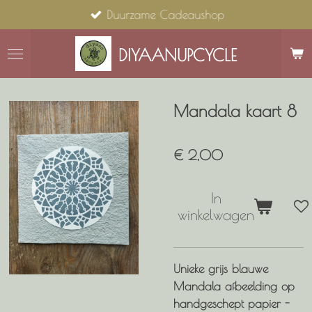
Duurzame Cadeaushop
Ga
direct
naar
DIYAANUPCYCLE
de
hoofdinhoud
Mandala kaart 8
€ 2,00
In
winkelwagen
Unieke grijs blauwe
Mandala afbeelding op
handgeschept papier -