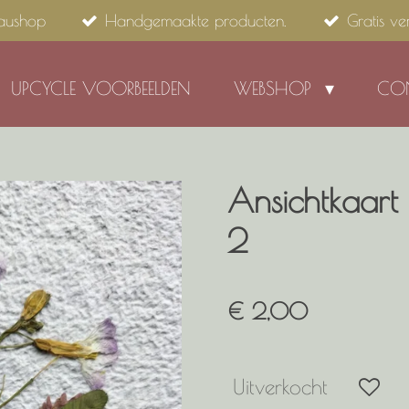
aushop
Handgemaakte producten.
Gratis v
UPCYCLE VOORBEELDEN
WEBSHOP
CO
Ansichtkaart
2
€ 2,00
Uitverkocht