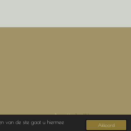
Powered by
JouwWeb
en van de site gaat u hiermee
Akkoord