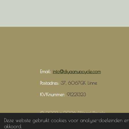
Email:
info@diyaanupcycle.com
Postadres:
37, 6067GK Linne
KVKnummer:
91221323
© 2023 - 2026 DIYaanUPcycle
Deze website gebruikt cookies voor analyse-doeleinden en
akkoord.